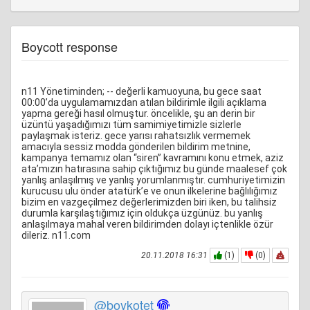
Boycott response
n11 Yönetiminden; -- değerli kamuoyuna, bu gece saat
00:00’da uygulamamızdan atılan bildirimle ilgili açıklama
yapma gereği hasıl olmuştur. öncelikle, şu an derin bir
üzüntü yaşadığımızı tüm samimiyetimizle sizlerle
paylaşmak isteriz. gece yarısı rahatsızlık vermemek
amacıyla sessiz modda gönderilen bildirim metnine,
kampanya temamız olan “siren” kavramını konu etmek, aziz
ata’mızın hatırasına sahip çıktığımız bu günde maalesef çok
yanlış anlaşılmış ve yanlış yorumlanmıştır. cumhuriyetimizin
kurucusu ulu önder atatürk’e ve onun ilkelerine bağlılığımız
bizim en vazgeçilmez değerlerimizden biri iken, bu talihsiz
durumla karşılaştığımız için oldukça üzgünüz. bu yanlış
anlaşılmaya mahal veren bildirimden dolayı içtenlikle özür
dileriz. n11.com
20.11.2018 16:31
(1)
(0)
@boykotet