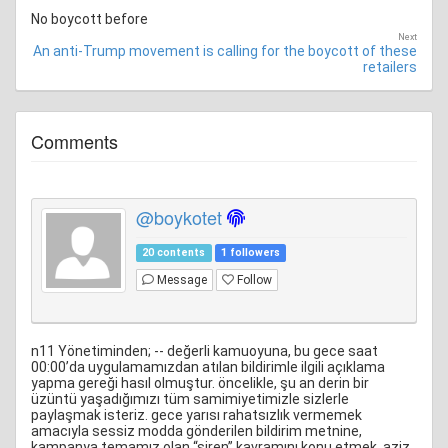
No boycott before
Next
An anti-Trump movement is calling for the boycott of these
retailers
Comments
@boykotet
20 contents
1 followers
Message
Follow
n11 Yönetiminden; -- değerli kamuoyuna, bu gece saat
00:00’da uygulamamızdan atılan bildirimle ilgili açıklama
yapma gereği hasıl olmuştur. öncelikle, şu an derin bir
üzüntü yaşadığımızı tüm samimiyetimizle sizlerle
paylaşmak isteriz. gece yarısı rahatsızlık vermemek
amacıyla sessiz modda gönderilen bildirim metnine,
kampanya temamız olan “siren” kavramını konu etmek, aziz