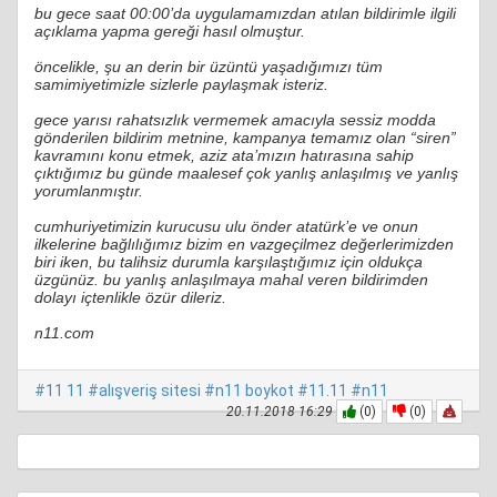
bu gece saat 00:00’da uygulamamızdan atılan bildirimle ilgili
açıklama yapma gereği hasıl olmuştur.
öncelikle, şu an derin bir üzüntü yaşadığımızı tüm
samimiyetimizle sizlerle paylaşmak isteriz.
gece yarısı rahatsızlık vermemek amacıyla sessiz modda
gönderilen bildirim metnine, kampanya temamız olan “siren”
kavramını konu etmek, aziz ata’mızın hatırasına sahip
çıktığımız bu günde maalesef çok yanlış anlaşılmış ve yanlış
yorumlanmıştır.
cumhuriyetimizin kurucusu ulu önder atatürk’e ve onun
ilkelerine bağlılığımız bizim en vazgeçilmez değerlerimizden
biri iken, bu talihsiz durumla karşılaştığımız için oldukça
üzgünüz. bu yanlış anlaşılmaya mahal veren bildirimden
dolayı içtenlikle özür dileriz.
n11.com
#11 11
#alışveriş sitesi
#n11 boykot
#11.11
#n11
20.11.2018 16:29
(0)
(0)