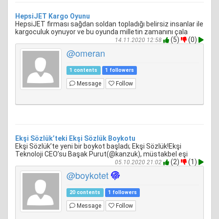
HepsiJET Kargo Oyunu
HepsiJET firması sağdan soldan topladığı belirsiz insanlar ile
kargoculuk oynuyor ve bu oyunda milletin zamanını çala
(5)
(0)
14.11.2020 12:58
@omeran
1 contents
1 followers
Message
Follow
Ekşi Sözlük’teki Ekşi Sözlük Boykotu
Ekşi Sözlük’te yeni bir boykot başladı; Ekşi Sözlük!Ekşi
Teknoloji CEO’su Başak Purut(@kanzuk), müstakbel eşi
(2)
(1)
05.10.2020 21:02
@boykotet
20 contents
1 followers
Message
Follow