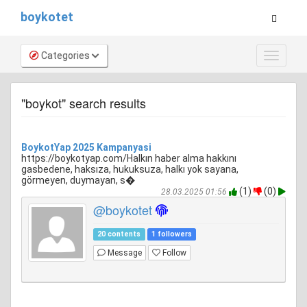
boykotet
Categories
Toggle
navigat
"boykot" search results
BoykotYap 2025 Kampanyasi
https://boykotyap.com/Halkın haber alma hakkını
gasbedene, haksıza, hukuksuza, halkı yok sayana,
görmeyen, duymayan, s�
(1)
(0)
28.03.2025 01:56
@boykotet
20 contents
1 followers
Message
Follow